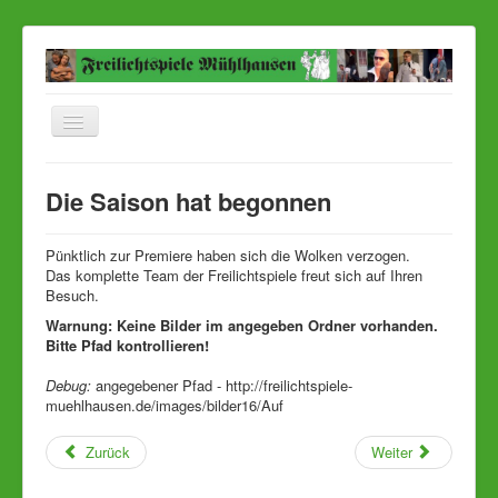
Navigation
an/aus
Startseite
Die Saison hat begonnen
Aktuelles Stück
Aktuelle Bilder
Pünktlich zur Premiere haben sich die Wolken verzogen.
Das komplette Team der Freilichtspiele freut sich auf Ihren
Ensemble
Besuch.
Warnung: Keine Bilder im angegeben Ordner vorhanden.
Termine
Bitte Pfad kontrollieren!
Karten
Debug:
angegebener Pfad - http://freilichtspiele-
Anfahrt
muehlhausen.de/images/bilder16/Auf
Presse
Zurück
Weiter
Kontakt